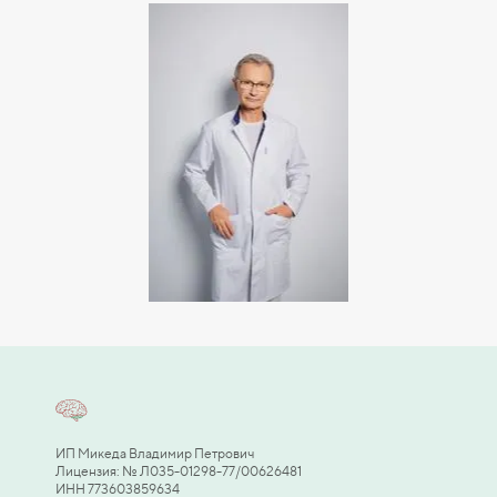
ИП Микеда Владимир Петрович
Лицензия: № Л035-01298-77/00626481
ИНН 773603859634