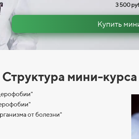
3 500 ру
Купить мин
Структура мини-курса
церофобии"
церофобии"
рганизма от болезни"