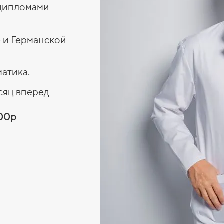
дипломами
 и Германской
атика.
сяц вперед
000р