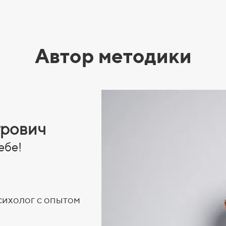
Автор методики
трович
ебе!
сихолог с опытом