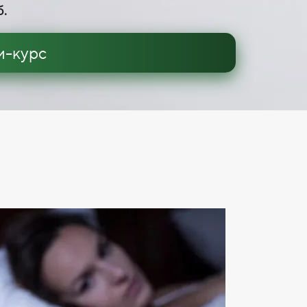
б.
и-курс